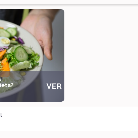
s
VER
dieta?
l