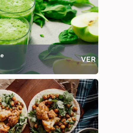
de
VER