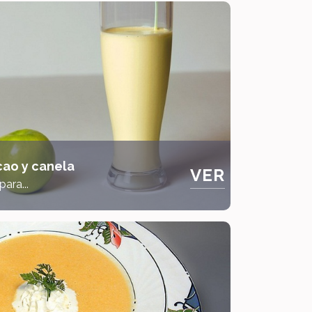
cao y canela
VER
ara...