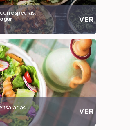
 con especias,
VER
yogur
 ensaladas
VER