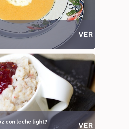
VER
z con leche light?
VER