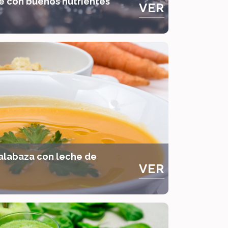
e con buenos nutrientes
VER
alabaza con leche de
VER