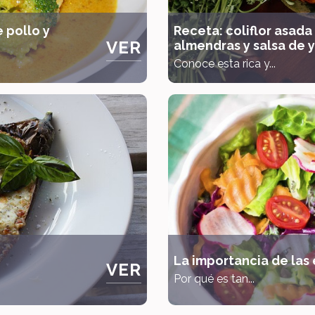
 pollo y
Receta: coliflor asada
VER
almendras y salsa de 
Conoce esta rica y...
La importancia de las
VER
Por qué es tan...