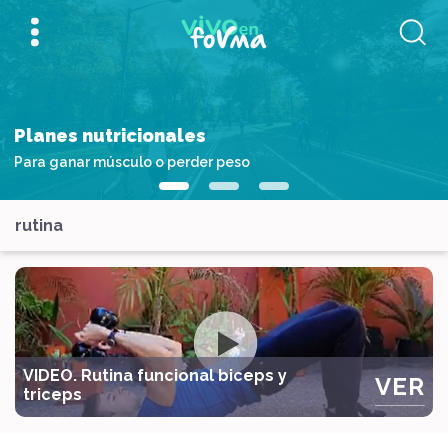
Planes nutricionales
Para ganar músculo o perder peso
rutina
VIDEO. Rutina funcional biceps y
VER
triceps