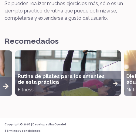
Se pueden realizar muchos ejercicios más, sólo es un
ejemplo práctico de rutina que puede optimizarse,
completarse y extenderse a gusto del usuario.
Recomedados
Rutina de pilates para los amantes
Die
de esta práctica
adul
Fitness
Nutr
Copyright © 2026 | Developed by
Opratel
Términos y condiciones