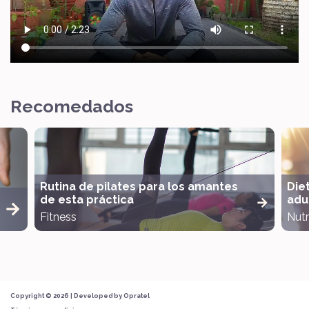
Recomedados
Rutina de pilates para los amantes
Die
de esta práctica
adul
Fitness
Nutr
Copyright © 2026 | Developed by
Opratel