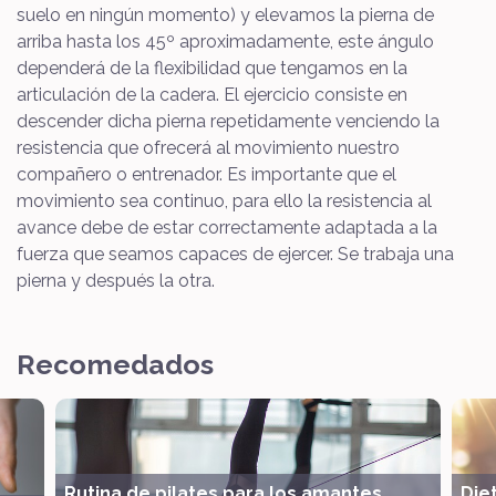
suelo en ningún momento) y elevamos la pierna de
arriba hasta los 45º aproximadamente, este ángulo
dependerá de la flexibilidad que tengamos en la
articulación de la cadera. El ejercicio consiste en
descender dicha pierna repetidamente venciendo la
resistencia que ofrecerá al movimiento nuestro
compañero o entrenador. Es importante que el
movimiento sea continuo, para ello la resistencia al
avance debe de estar correctamente adaptada a la
fuerza que seamos capaces de ejercer. Se trabaja una
pierna y después la otra.
Recomedados
Rutina de pilates para los amantes
Die