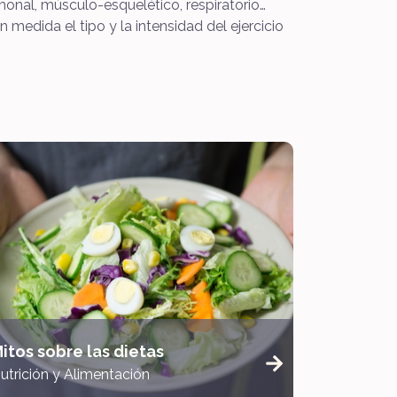
monal, músculo-esquelético, respiratorio…
 medida el tipo y la intensidad del ejercicio
itos sobre las dietas
utrición y Alimentación