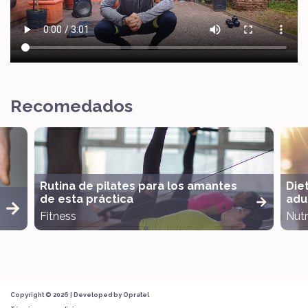
Recomedados
Rutina de pilates para los amantes
Die
de esta práctica
adul
Fitness
Nutr
Copyright © 2026 | Developed by
Opratel