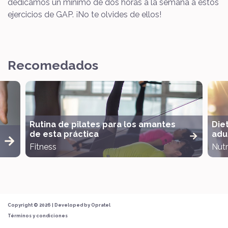
dedicamos un mínimo de dos horas a la semana a estos
ejercicios de GAP. ¡No te olvides de ellos!
Recomedados
Rutina de pilates para los amantes
Die
de esta práctica
adul
Fitness
Nutr
Copyright © 2026 | Developed by
Opratel
Términos y condiciones