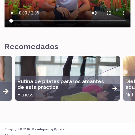
Recomedados
Rutina de pilates para los amantes
Die
de esta práctica
adul
Fitness
Nutr
Copyright © 2026 | Developed by
Opratel