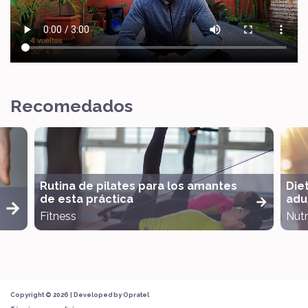
Recomedados
Rutina de pilates para los amantes
Die
de esta práctica
adul
Fitness
Nutr
Copyright © 2026 | Developed by
Opratel